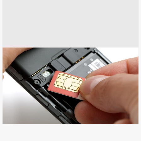
أخبار مصر
أخبار مصر اليوم
جرائم
انسخ الرابط
11699
Share
Save post