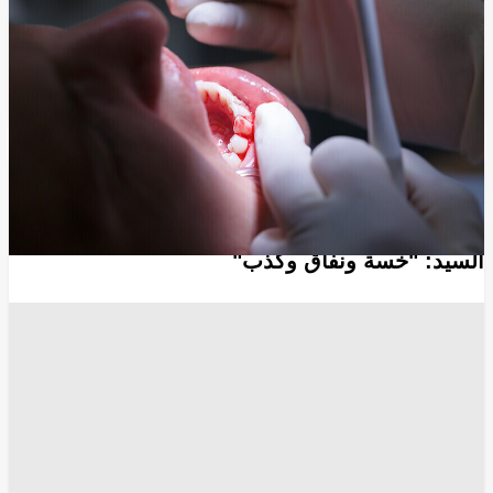
أخبار الصحة
الصحة العامة
امراض
بحوث
دراسات علمية
طب
طب الأسنان
مرض السكري
انسخ الرابط
12640
Share
Save post
أخبار العالم العربي
مصر.. هجوم حاد من علماء الأزهر على عبد الرحمن
السيد: "خسة ونفاق وكذب"