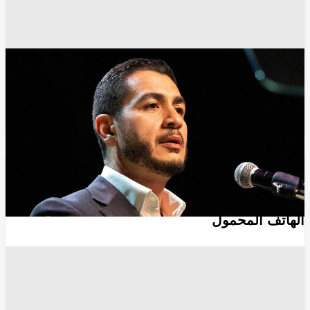
أخبار أمريكا
أخبار مصر
أخبار مصر اليوم
الأزهر
القاهرة
مجلس الشيوخ الأمريكي
واشنطن
انسخ الرابط
15706
Share
Save post
أخبار العالم العربي
إجراء مصري جديد بعد فضيحة تسجيل خطوط
الهاتف المحمول