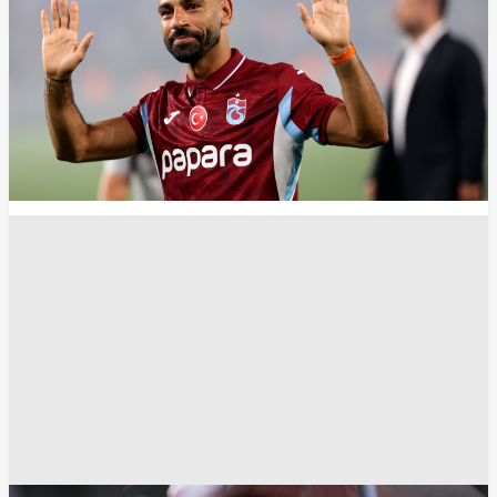
انسخ الرابط
12989
Share
Save post
الصحة
أمراض اللثة قد تنذر بحالة صحية أكثر خطورة مما
نتصور