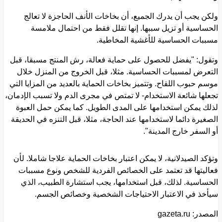
ولكن يجب أن يدرك الجميع، أن بخاخات الأنف الحاجزة لا تعالج
الحساسية أو تزيل سببها. إنها تقلل فقط من احتمال ملامسة
مسببات الحساسية للأغشية المخاطية.
وتقول: "يفضل للحصول على حماية فعالة، رش المنتج مسبقا، قبل
التعرض لمسببات الحساسية. مثلا، قبل الخروج من المنزل خلال
موسم حبوب اللقاح. وتتميز بخاخات الحماية بالعديد من المزايا التي
تجعلها شائعة الاستخدام- لا تمتص في مجرى الدم ولا تسبب الإدمان،
لذلك يمكن استخدامها على المدى الطويل. كما يمكن حمل العبوة
الصغيرة دائما لاستخدامها عند الحاجة، مثلا، قبل التنزه في الحديقة
أو السفر خارج المدينة".
وتؤكد الصيدلانية، لا يمكن اعتبار بخاخات الحماية علاجا شاملا. لأن
فعاليتها قد تعتمد على الخصائص الفردية للشخص ونوع مسببات
الحساسية. لذلك، قبل استخدامها، يجب استشارة الطبيب، الذي
سيأخذ في الاعتبار الاحتياجات الشخصية وخصائص الجسم.
المصدر: gazeta.ru