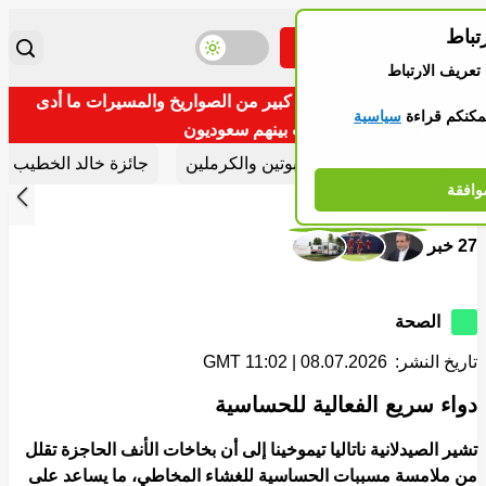
باط
مباشر
تبديل موضوع اللون
تغيير 
تبديل القائمة
عريف الارتباط
سريع: استهدفنا المخا بعدد كبير من الصواريخ والمسيرات ما أدى
كنكم قراءة
سياسية
إلى مقتل وإصابة العشرات بينهم سعوديون
قسام مهمة
شريط الأخبار
أخبار بوتين والكرملين
جائزة خالد الخطيب الد
افقة
إلى الأم
وراء
Storie
27 خبر
الصحة
تاريخ النشر:
08.07.2026 | 11:02 GMT
دواء سريع الفعالية للحساسية
تشير الصيدلانية ناتاليا تيموخينا إلى أن بخاخات الأنف الحاجزة تقلل
من ملامسة مسببات الحساسية للغشاء المخاطي، ما يساعد على