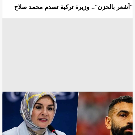
"أشعر بالحزن".. وزيرة تركية تصدم محمد صلاح
طرابزون سبور
محمد صلاح
منصة إكس
مواقع التواصل الإجتماعي
وسائل الاعلام
انسخ الرابط
26791
Share
Save post