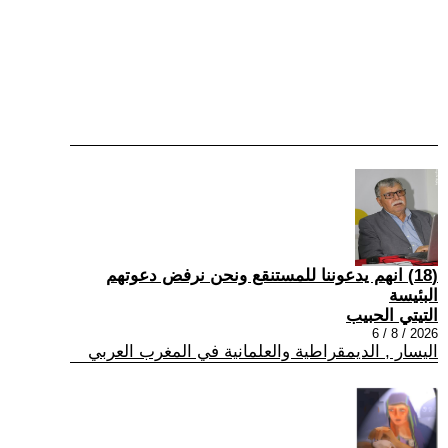
(18) انهم يدعوننا للمستنقع ونحن نرفض دعوتهم
البئيسة
التيتي الحبيب
2026 / 8 / 6
اليسار , الديمقراطية والعلمانية في المغرب العربي