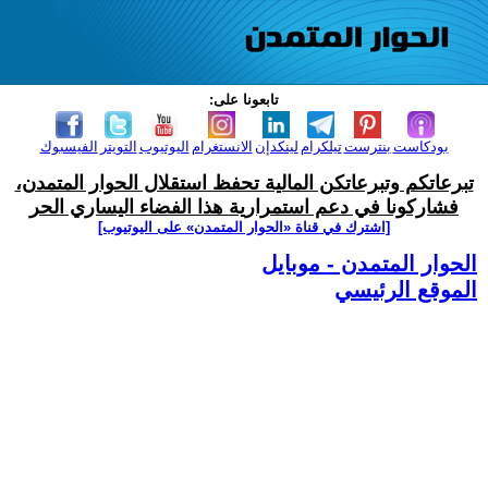
تابعونا على:
بودكاست
بنترست
تيلكرام
لينكدإن
الانستغرام
اليوتيوب
التويتر
الفيسبوك
تبرعاتكم وتبرعاتكن المالية تحفظ استقلال الحوار المتمدن،
فشاركونا في دعم استمرارية هذا الفضاء اليساري الحر
[اشترك في قناة ‫«الحوار المتمدن» على اليوتيوب]
الحوار المتمدن - موبايل
الموقع الرئيسي