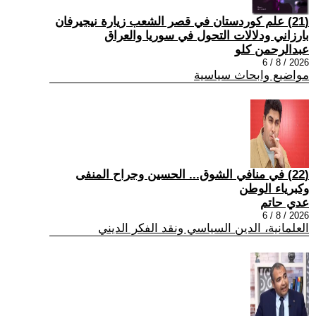
(21) علم كوردستان في قصر الشعب زيارة نيجيرفان
بارزاني ودلالات التحول في سوريا والعراق
عبدالرحمن كلو
2026 / 8 / 6
مواضيع وابحاث سياسية
(22) في منافي الشوق... الحسين وجراح المنفى
وكبرياء الوطن
عدي حاتم
2026 / 8 / 6
العلمانية، الدين السياسي ونقد الفكر الديني