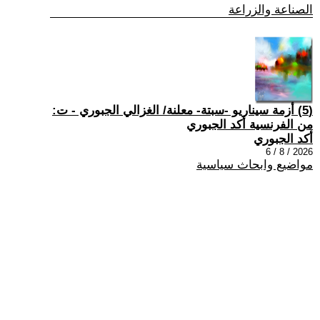
الصناعة والزراعة
(5) أزمة سيناريو -سبتة- معلنة/ الغزالي الجبوري - ت:
من الفرنسية أكد الجبوري
أكد الجبوري
2026 / 8 / 6
مواضيع وابحاث سياسية