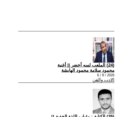
(24) الملعب لسه أخضر || أغنية
محمود سلامة محمود الهايشة
2026 / 8 / 6
الادب والفن
(25) الكتابة : وغياب اللذة الخفية !!