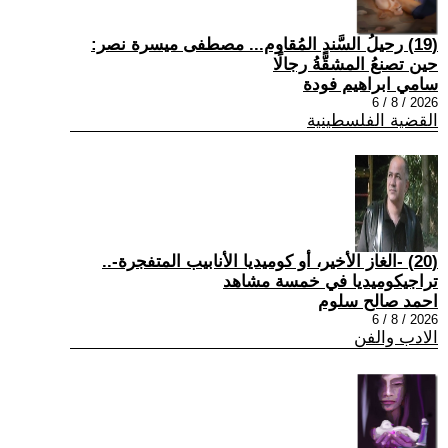
(19) رحيلُ السَّندِ المُقاوم... مصطفى ميسرة نصر:
حين تصنعُ المشقَّةُ رجالًا
سامي ابراهيم فودة
2026 / 8 / 6
القضية الفلسطينية
(20) -الغاز الأخير، أو كوميديا الأنابيب المتفجرة-..
تراجيكوميديا في خمسة مشاهد
احمد صالح سلوم
2026 / 8 / 6
الادب والفن