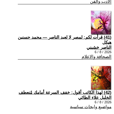
الادب والفن
(41) قرأت لكم: لمصر لا لعبد الناصر — محمد حسنين
هيكل
الناصر خشيني
2026 / 8 / 6
الصحافة والاعلام
(42) لهذا الكاتب أقول: خفف السرعة أمامك مُنعطف
الخليل علاء الطائي
2026 / 8 / 6
مواضيع وابحاث سياسية