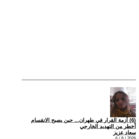
(6) أزمة القرار في طهران... حين يصبح الانقسام
أخطر من التهديد الخارجي
سعاد عزيز
2026 / 8 / 6