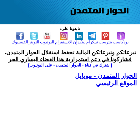
تابعونا على:
بودكاست
بنترست
تيلكرام
لينكدإن
الانستغرام
اليوتيوب
التويتر
الفيسبوك
تبرعاتكم وتبرعاتكن المالية تحفظ استقلال الحوار المتمدن،
فشاركونا في دعم استمرارية هذا الفضاء اليساري الحر
[اشترك في قناة ‫«الحوار المتمدن» على اليوتيوب]
الحوار المتمدن - موبايل
الموقع الرئيسي