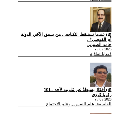
(3) عندما تستيقظ الثكنات... من يسبق الآخر، الدولة
أم الفوضى؟ .
حامد الضبياني
2026 / 8 / 7
قضايا ثقافية
(4) أفكارٌ بسيطةٌ غير مُلزمة لأحد ..101
زكريا كردي
2026 / 8 / 7
الفلسفة ,علم النفس , وعلم الاجتماع