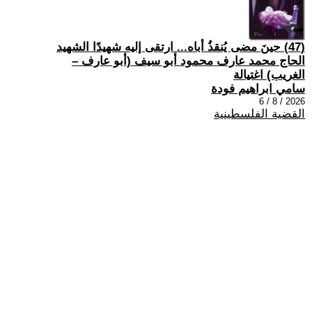
(47) حينَ مضى يُنقذُ أباه... ارتقى إليه شهيدًا الشهيد
الحاج محمد عارف محمود أبو سيف (أبو عارف –
الغريب) اغتيالة
سامي ابراهيم فودة
2026 / 8 / 6
القضية الفلسطينية