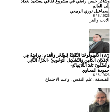
وشاكر حسن راضي في مشروع ثقافي يستعيد بغداد
إلى العالم
إسماعيل نوري الربيعي
2026 / 8 / 6
الادب والفن
(37) الْأَنْطُولُوجْيَا التِّقْنِيَّةُ لِلسِّحْرِ وَالْعَدَمِ: دِرَاسَةٌ فِي
الْإِمْكَانِ الْكَامِنِ وَالتَّشْكِيلِ الْوُجُودِيِّ -الجُزْءُ الثَّانِي
وَالسِّتُّونَ بَعْدَ الثَّلَاثِمِائَةِ-
حمودة المعناوي
2026 / 8 / 6
الفلسفة ,علم النفس , وعلم الاجتماع