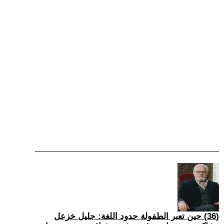
(36) حين تعبر الطفولة حدود اللغة: جليل خزعل