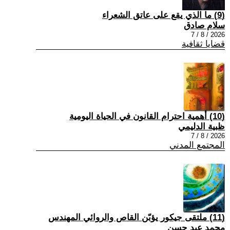
(9) ما الذي يقع على عاتق الشعراء
سلام صادق
2026 / 8 / 7
قضايا ثقافية
(10) أهمية احترام القانون في الحياة اليومية
ظبية الدليمي
2026 / 8 / 7
المجتمع المدني
(11) ملتقى جيكور يؤبّن القاص والروائي المهندس
محمد عبد حسن