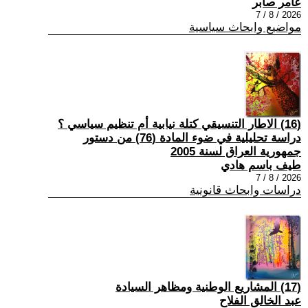
عامر صابر
2026 / 8 / 7
مواضيع وابحاث سياسية
(16) الاطار التنسيقي كتلة نيابية أم تنظيم سياسي ؟
دراسة تحليلية في ضوء المادة (76) من دستور
جمهورية العراق لسنة 2005
طيف باسم هادي
2026 / 8 / 7
دراسات وابحاث قانونية
(17) المشاريع الوطنية ومظاهر السيادة
عبد الخالق الفلاح