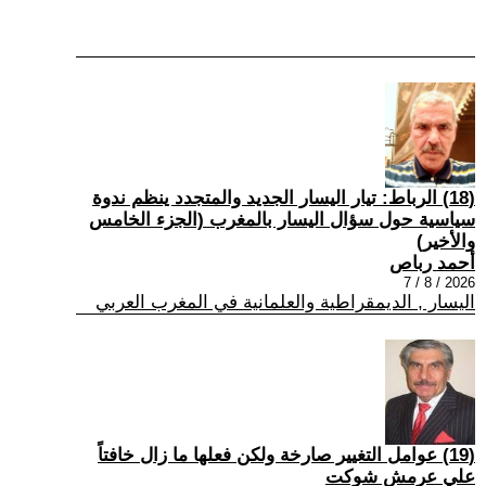
(18) الرباط: تيار اليسار الجديد والمتجدد ينظم ندوة
سياسية حول سؤال اليسار بالمغرب (الجزء الخامس
والأخير)
أحمد رباص
2026 / 8 / 7
اليسار , الديمقراطية والعلمانية في المغرب العربي
(19) عوامل التغيير صارخة ولكن فعلها ما زال خافتاً
علي عرمش شوكت