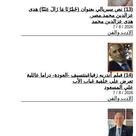
(13) نص سيريالي بعنوان (خَمْرُنَا مَا زَالَ عِنَبًا) هدى
عزالدين محمد.مصر.
هدى عزالدين محمد
2026 / 8 / 7
الادب والفن
(14) فيلم أندريه زفياغينتسيف -العودة- دراما عائلية
تعرض على خلفية غياب الأب
علي المسعود
2026 / 8 / 7
الادب والفن