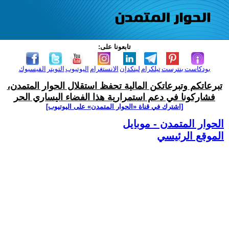
تابعونا على:
بودكاست
بنترست
تيلكرام
لينكدإن
الانستغرام
اليوتيوب
التويتر
الفيسبوك
تبرعاتكم وتبرعاتكن المالية تحفظ استقلال الحوار المتمدن،
فشاركونا في دعم استمرارية هذا الفضاء اليساري الحر
[اشترك في قناة ‫«الحوار المتمدن» على اليوتيوب]
الحوار المتمدن - موبايل
الموقع الرئيسي