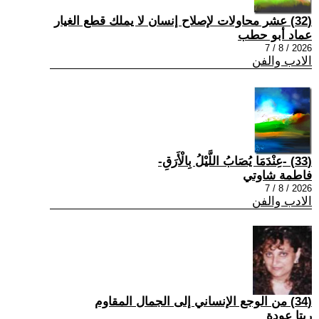
(32) عشر محاولات لإصلاح إنسان لا يملك قطع الغيار
عماد أبو حطب
2026 / 8 / 7
الادب والفن
(33) -عِنْدَمَا يُصَابُ اللَّيْلُ بِالْأَرَقِ-
فاطمة شاوتي
2026 / 8 / 7
الادب والفن
(34) من الوجع الإنساني إلى الجمال المقاوم
ريتا عودة