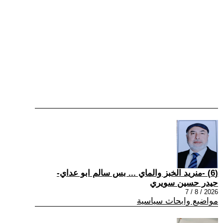
(6) -منريد الخبز والماي ... بس سالم ابو عداي-
حيدر حسين سويري
2026 / 8 / 7
مواضيع وابحاث سياسية