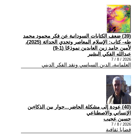
(39) ضعف الكتابات السودانية عن فكر محمود محمد
طه- كتاب: الإسلام المعاصر وتحدي الحداثة (2025)،
لأمين حامد زين العابدين نموذجًا (1-9)
عبدالله الفكي البشير
2026 / 8 / 7
العلمانية، الدين السياسي ونقد الفكر الديني
(40) عودة إلى مشكلة الحاضر...حوار بين الذكاءين
الإنساني والاصطناعي
حسين عجيب
2026 / 8 / 7
قضايا ثقافية