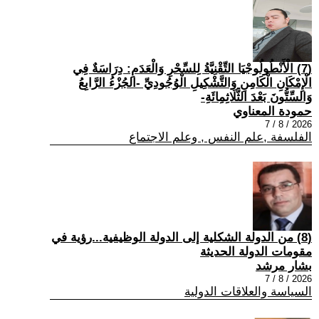
(7) الْأَنْطُولُوجْيَا التِّقْنِيَّةُ لِلسِّحْرِ وَالْعَدَمِ: دِرَاسَةٌ فِي
الْإِمْكَانِ الْكَامِنِ وَالتَّشْكِيلِ الْوُجُودِيِّ -الجُزْءُ الرَّابِعُ
وَالسِّتُّونَ بَعْدَ الثَّلَاثِمِائَةِ-
حمودة المعناوي
2026 / 8 / 7
الفلسفة ,علم النفس , وعلم الاجتماع
(8) من الدولة الشكلية إلى الدولة الوظيفية...رؤية في
مقومات الدولة الحديثة
بشار مرشد
2026 / 8 / 7
السياسة والعلاقات الدولية