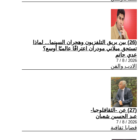
(26) بين بريق التلفزيون وهجران السينما... لماذا
تستحق ميلاني مودران اعترافًا عالميًا أوسع؟
عدي حاتم
2026 / 8 / 7
الادب والفن
(27) عن -الثقافلوجيا-
عبد الحسين شعبان
2026 / 8 / 7
قضايا ثقافية