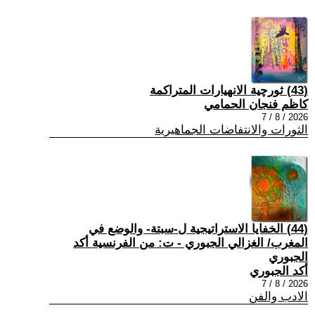
(43) ثورچية الانهيارات المتراكمة
كاظم فنجان الحمامي
2026 / 8 / 7
الثورات والانتفاضات الجماهيرية
(44) الخفايا الاستراتيجية ل-سبتة- والوضع في
المغرب/ الغزالي الجبوري - ت: من الفرنسية أكد
الجبوري
أكد الجبوري
2026 / 8 / 7
الادب والفن