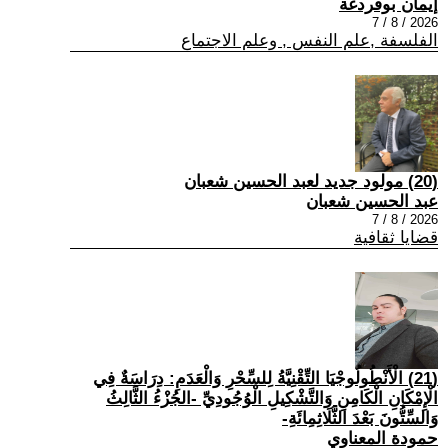
إيمان بوقردغة
2026 / 8 / 7
الفلسفة ,علم النفس , وعلم الاجتماع
(20) مولود جديد لعبد الحسين شعبان
عبد الحسين شعبان
2026 / 8 / 7
قضايا ثقافية
(21) الْأَنْطُولُوجْيَا التِّقْنِيَّةُ لِلسِّحْرِ وَالْعَدَمِ: دِرَاسَةٌ فِي
الْإِمْكَانِ الْكَامِنِ وَالتَّشْكِيلِ الْوُجُودِيِّ -الجُزْءُ الثَّالِثُ
وَالسِّتُّونَ بَعْدَ الثَّلَاثِمِائَةِ-
حمودة المعناوي