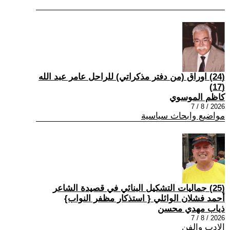
(24) اوراق (من دفتر مذكراتي) للراحل عامر عبد الله
(17)
كاظم الموسوي
2026 / 8 / 7
مواضيع وابحاث سياسية
(25) جماليات التشكيل البنائي في قصيدة الشاعر
أحمد فشلان الوائلي { استذكار مظفر النواب}
ذياب مهدي محسن
2026 / 8 / 7
الادب والفن