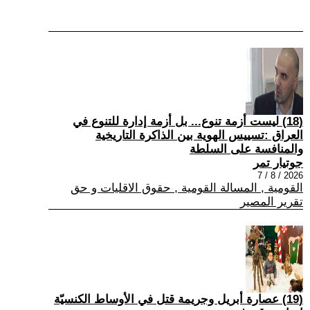
(18) ليست أزمة تنوع... بل أزمة إدارة للتنوع في
العراق :تسييس الهوية بين الذاكرة التاريخية
والمنافسة على السلطة
جوتيار تمر
2026 / 8 / 7
القومية , المسالة القومية , حقوق الاقليات و حق
تقرير المصير
(19) عصارة أبريل وجريمة قتل في الأوساط الكنسيّة