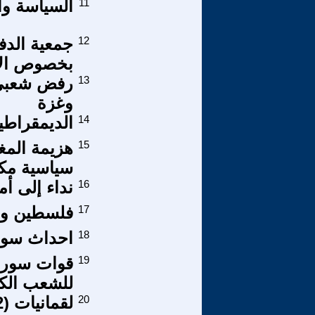
11
السياسة وا
12
جمعية الدف
بخصوص الأم
13
رفض شعبي 
وغزة
14
الديمقراطي
15
هزيمة المغ
سياسية مكت
16
نداء إلى أم
17
فلسطين وتح
18
احداث سور
19
قوات سوريا
للشعب الك
20
لقمانيات (82)