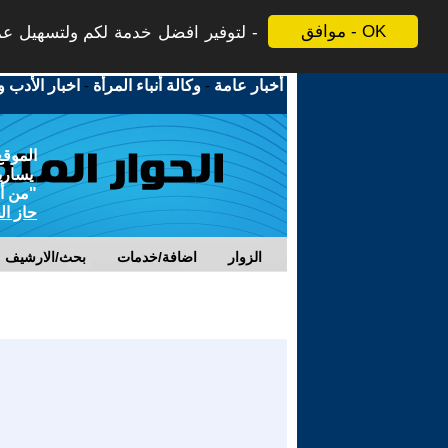
موافق - OK
لتوفير افضل خدمة لكم ولتسهيل عملي
أخبار عامة
-
وكالة أنباء المرأة
-
اخبار الأدب و
الموقع
يسارية
"من أج
حاز ال
الزوار
اضافة/خدمات
بحث/الارشيف