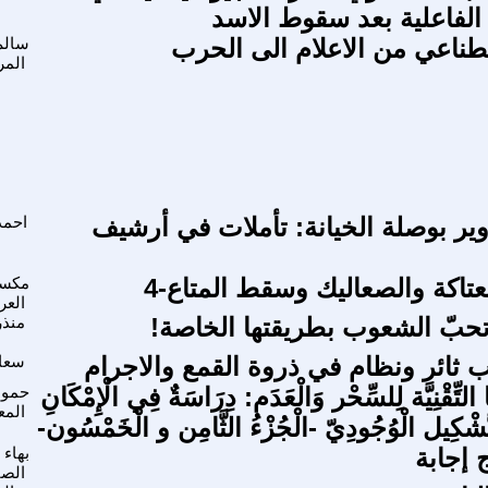
 الفاعلية بعد سقوط الاسد
صطناعي من الاعلام الى الحرب
سالم
المر
ير بوصلة الخيانة: تأملات في أرشيف
احمد
عتاكة والصعاليك وسقط المتاع-4
مكسي
العر
 تحبّ الشعوب بطريقتها الخاصة!
منذر
 ثائر ونظام في ذروة القمع والاجرام
سعاد
 التِّقْنِيَّة لِلسِّحْر وَالْعَدَم: دِرَاسَةٌ فِي الْإِمْكَانِ
حمود
المع
َّشْكِيل الْوُجُودِيّ -الْجُزْءُ الثَّامِن و الْخَمْسُون-
 إجابة
بهاء 
الص