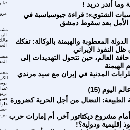
ة وما أندر دريد !
تبان
لسبات الشتوي»: قراءة جيوسياسية في
مروا
ج الأمل بعد سقوط دمشق
مشتا
الرب
الدولة المعطوبة والهيمنة بالوكالة: تفكك
مالك
الجب
ظل النفوذ الإيراني
حافة العالم، حين تتحول التهديدات إلى
ميسا
الم
م الهيمنة
ابات المدنية في إيران مع سيد مرندي
محمد
الكري
يوس
م اليوم (15)
عبدا
برتو
 الطبيعة: النضال من أجل الحرية كضرورة
حسي
علوا
حسي
مام مشروع ديكتاتور آخر، أم إمارات حرب
بير 
 إقليمية ودولية؟!