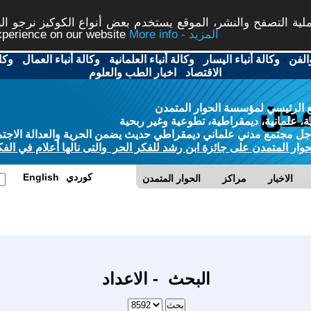
ة التصفح والنشر، الموقع يستخدم بعض أنواع الكوكيز نرجو النق
More info - المزيد
experience on our website
الفن
-
وكالة أنباء اليسار
-
وكالة أنباء العلمانية
-
وكالة أنباء العمال
-
وكا
الاقتصاد
-
اخبار الطب والعلوم
 الرئيسي لمؤسسة الحوار المتمدن
، علمانية، ديمقراطية، تطوعية وغير ربحية
ل مجتمع مدني علماني ديمقراطي حديث يضمن الحرية والعدالة الاجتم
حوار المتمدن على جائزة ابن رشد للفكر الحر والتى نالها أعلام في الفك
كوردي
English
الاخبار
مراكز
الحوار المتمدن
البحث - الاعداد