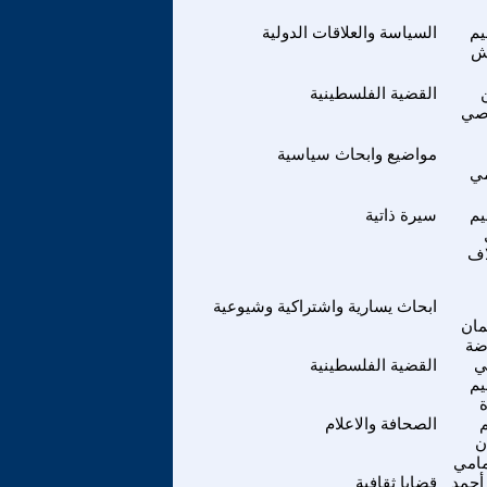
يم
السياسة والعلاقات الدولية
ش
القضية الفلسطينية
اصي
مواضيع وابحاث سياسية
مي
يم
سيرة ذاتية
اف
ابحاث يسارية واشتراكية وشيوعية
مان
ضة
ي
القضية الفلسطينية
يم
الصحافة والاعلام
ن
مامي
أحمد
قضايا ثقافية