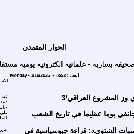
الحوار المتمدن
حيفة يسارية - علمانية الكترونية يومية مستقل
Monday - 1/19/2026 - العدد : 8592
الاس
 وز المشروع العراقي/3
عبد 
حمد
جاس
بقى 14 جانفي يوما عظيما في تاريخ الشعب
علي
الجل
لسبات الشتوي»: قراءة جيوسياسية في
مروا