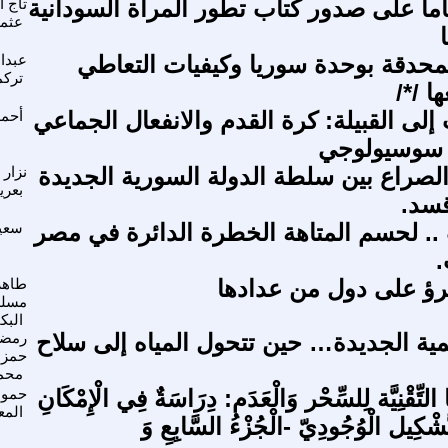
ر ١٩ عاما على صدور كتاب تطور المرأة السودانية
تاج ا
عثم
محدقة بوحدة سوريا وكيفيات التعاطي
عبدال
تركم
ا /*/
لى القبيلة: كرة القدم والانفعال الجماعي
أحمد
 سوسيولوجي
لصراع بين سلطة الدولة السورية الجديدة
نزار 
بعري
سد.
.. لحسم المتاهة الخطرة الدائرة في مصر
سعيد
.
جرؤ على دول من عدادها
طاهر
مسل
البكا
ليمية الجديدة… حين تتحول المياه إلى سلاح
رمضا
حمزة
محم
 التِّقْنِيَّة لِلسِّحْر وَالْعَدَم: دِرَاسَةٌ فِي الْإِمْكَانِ
حمود
المع
َشْكِيل الْوُجُودِيّ -الْجُزْءُ السَّابِعِ وَ