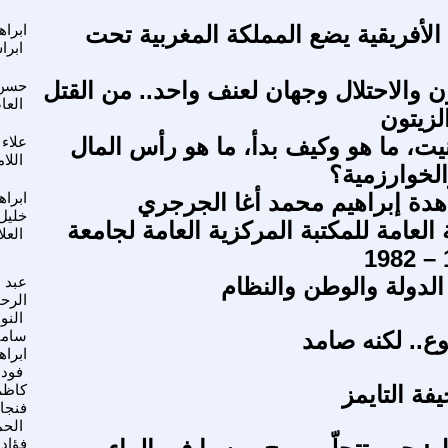
الأفريقية يضع المملكة المغربية تحت
ابراه
ابرا
 والاحتلال وجهان لعنف واحد.. من القتل
حسن
الع
الزيتون
نيت، ما هو وكيف بدأ، ما هو رأس المال
علاء
اللا
لخوارزمية؟
اهدة إبراهيم محمد أغا الجرجري
ابراه
خليل
نة العامة للمكتبة المركزية العامة لجامعة
العل
 الدولة والوطن والنظام
عبد
الرح
النو
.. لكنه صامد
سام
ابراه
فودة
ة التايمز
كاظم
فنجا
الح
فؤاد 