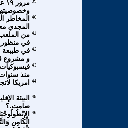
39
مرو
وخصوصيتها
40
المخاطر ال
المجدي معه
41
من الملعب إ
في منظور
42
في طبيعة ا
و مشروع ق
43
فيسبوكيات 
منذ سنوات
44
امريكا لات
45
البيئة الإق
صامت.؟
46
الِإنْطُولُوجْيَا
الْكَامِن وَالتّ