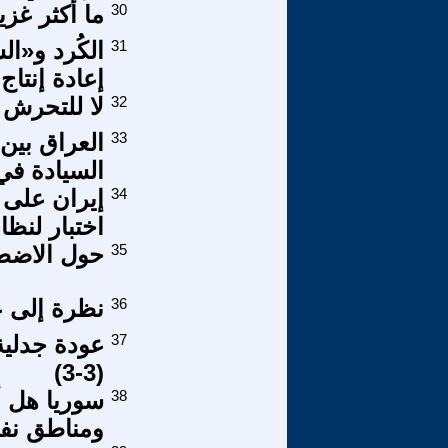
30
ما أكثر غزي
31
الكُرد و«ا
إعادة إنتا
32
لا للتحرش
33
العراق بين 
السيادة في 
34
إيران على 
اختبار لنظا
35
حول الاضطر
36
نظرة إلى عال
37
عودة جدلية
(3-3)
38
سوريا هل أ
ومناطق نفوذ