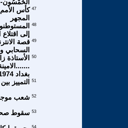
الْخَمْسُون-
47
كأس الأمم 
المجهر
48
المستوطنون
إلى اقتلاع 
49
قصة الانتر
السحابي وا
50
الأستاذة ز
.......الامي
بغداد 1974 – 1982
51
التمييز بين
52
شعب موجوع
53
سقوط صحيف
54