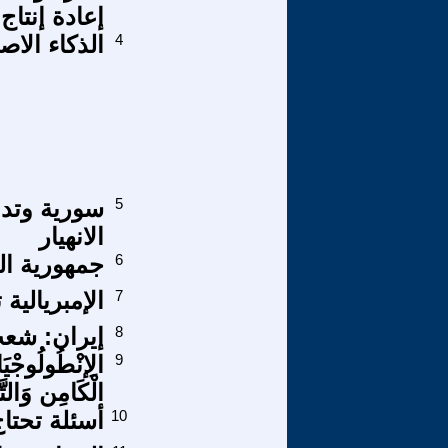
إعادة إنتاج
4
الذكاء الا
5
سورية وتدو
الانهيار
6
جمهورية ال
7
الإمبريالية
8
إيران: شعب
9
الِإنْطُولُوجْيَا
الْكَامِن وَالت
10
أسئلة تحتاج