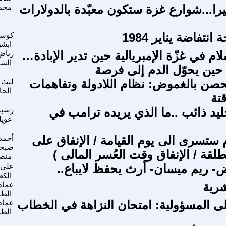
ثيرا...شوارع غزة ستكون معبّدة بالدولارات
محم
نتفاضة يناير 1984
كوسل
ابش
 في غزّة الإمبريالية حين تدير الإبادة…
رياض
الش
حين يحوّل الدم إلى فرصة
حصن بالغموض: نظام اللادولة وتفاهمات
ليث
الجا
قتة
يد ذائب ..ما الذي يريده ترامب في
رشيد
غوي
 ستسرى الى يوم القيامة / الإنفاق على
أحمد
صبح
لقة / الإنفاق وقت العُسر المالى )
منص
ض- ريم ميسان- أرث يحفظ لايباع..
علي 
الكع
شرية
عماد
الط
لى المسؤولية: امتحان النزاهة في الخطاب
عماد
الط