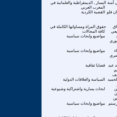
ي آمنة
اليسار , الديمقراطية والعلمانية في
المغرب العربي
ن فلو
القضية الكردية
ق
حقوق المراة ومساواتها الكاملة في
يعي
كافة المجالات
مواضيع وابحاث سياسية
وري
ء
مواضيع وابحاث سياسية
صري
 عبد
قضايا ثقافية
م
ف
لحميد
السياسة والعلاقات الدولية
ن
ابحاث يسارية واشتراكية وشيوعية
ن
ن
رستم
مواضيع وابحاث سياسية