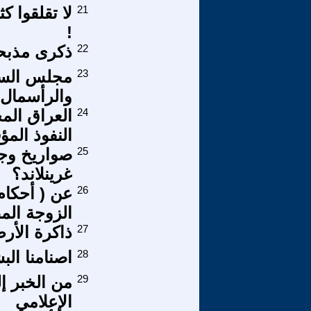
21
لا تقلقوا ك
!
22
ذكرى مذبحة ا
23
مجلس السلام
والرأسمال 
24
العراق الم
النفوذ المؤ
25
صواريخ وجل
غرينلاند؟
26
عن ( أحكام
الزوجة المط
27
ذاكرة الأر
28
اصنامنا الب
29
من الخبر إ
الإعلامي