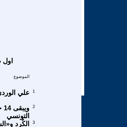
اول ص
الموضوع
1
علي الوردي
2
وي
التونسي
3
الكُرد و«ا