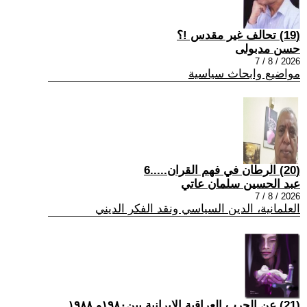
(19) تحالف غير مقدس !؟
حسن مدبولى
2026 / 8 / 7
مواضيع وابحاث سياسية
(20) الرطان في فهم القران.....6
عبد الحسين سلمان عاتي
2026 / 8 / 7
العلمانية، الدين السياسي ونقد الفكر الديني
(21) عن الحرب العراقية الايرانية بين١٩٨٠و ١٩٨٨