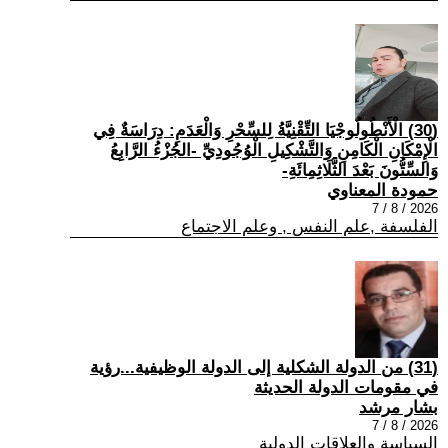
(30) الْأَنْطُولُوجْيَا التِّقْنِيَّةُ لِلسِّحْرِ وَالْعَدَمِ: دِرَاسَةٌ فِي
الْإِمْكَانِ الْكَامِنِ وَالتَّشْكِيلِ الْوُجُودِيِّ -الجُزْءُ الرَّابِعُ
وَالسِّتُّونَ بَعْدَ الثَّلَاثِمِائَةِ-
حمودة المعناوي
2026 / 8 / 7
الفلسفة ,علم النفس , وعلم الاجتماع
(31) من الدولة الشكلية إلى الدولة الوظيفية...رؤية
في مقومات الدولة الحديثة
بشار مرشد
2026 / 8 / 7
السياسة والعلاقات الدولية