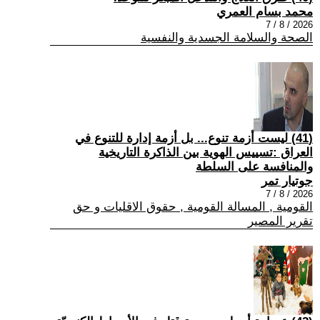
محمد بسام العمري
2026 / 8 / 7
الصحة والسلامة الجسدية والنفسية
(41) ليست أزمة تنوع... بل أزمة إدارة للتنوع في
العراق :تسييس الهوية بين الذاكرة التاريخية
والمنافسة على السلطة
جوتيار تمر
2026 / 8 / 7
القومية , المسالة القومية , حقوق الاقليات و حق
تقرير المصير