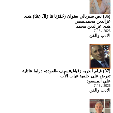
(36) نص سيريالي بعنوان (خَمْرُنَا مَا زَالَ عِنَبًا) هدى
عزالدين محمد.مصر.
هدى عزالدين محمد
2026 / 8 / 7
الادب والفن
(37) فيلم أندريه زفياغينتسيف -العودة- دراما عائلية
تعرض على خلفية غياب الأب
علي المسعود
2026 / 8 / 7
الادب والفن