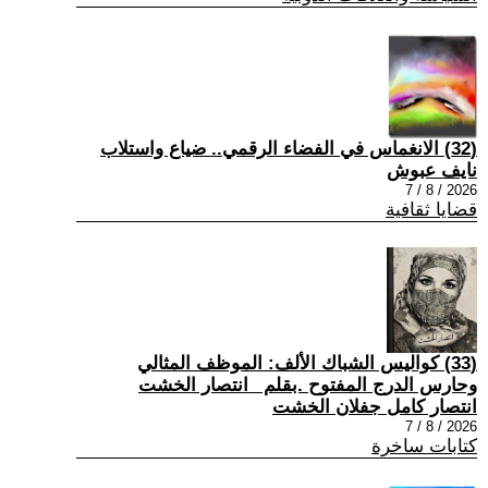
(32) الانغماس في الفضاء الرقمي.. ضياع واستلاب
نايف عبوش
2026 / 8 / 7
قضايا ثقافية
(33) كواليس الشباك الألف: الموظف المثالي
وحارس الدرج المفتوح .بقلم _انتصار الخشت
انتصار كامل جفلان الخشت
2026 / 8 / 7
كتابات ساخرة