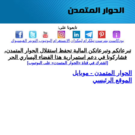
تابعونا على:
بودكاست
بنترست
تيلكرام
لينكدإن
الانستغرام
اليوتيوب
التويتر
الفيسبوك
تبرعاتكم وتبرعاتكن المالية تحفظ استقلال الحوار المتمدن،
فشاركونا في دعم استمرارية هذا الفضاء اليساري الحر
[اشترك في قناة ‫«الحوار المتمدن» على اليوتيوب]
الحوار المتمدن - موبايل
الموقع الرئيسي