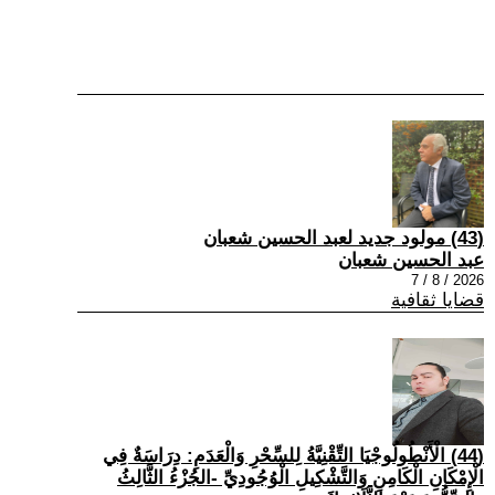
(43) مولود جديد لعبد الحسين شعبان
عبد الحسين شعبان
2026 / 8 / 7
قضايا ثقافية
(44) الْأَنْطُولُوجْيَا التِّقْنِيَّةُ لِلسِّحْرِ وَالْعَدَمِ: دِرَاسَةٌ فِي
الْإِمْكَانِ الْكَامِنِ وَالتَّشْكِيلِ الْوُجُودِيِّ -الجُزْءُ الثَّالِثُ