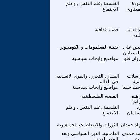
ودة
الفلسفة ,علم النفس , وعلم
معناوي
الاجتماع
العزيز
قضايا ثقافية
لبدي
ين علي
تقنية المعلمومات و الكومبيوتر
لب بابان
وان فلو
مواضيع وابحاث سياسية
اسلات
اليسار , التحرر , والقوى الانسانية
مية
في العالم
مد حمد
مواضيع وابحاث سياسية
اهيم
القضية الفلسطينية
راش
د
الفلسفة ,علم النفس , وعلم
سلمان
الاجتماع
اد حمدان
الثورات والانتفاضات الجماهيرية
مد حمدي
العلمانية، الدين السياسي ونقد
ح
الفكر الديني