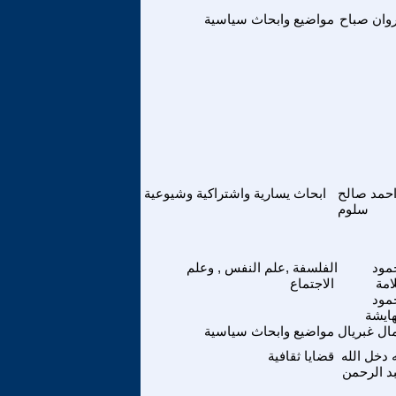
وان صباح
مواضيع وابحاث سياسية
حمد صالح
ابحاث يسارية واشتراكية وشيوعية
سلوم
مود
الفلسفة ,علم النفس , وعلم
امة
الاجتماع
مود
هايشة
ال غبريال
مواضيع وابحاث سياسية
دخل الله
قضايا ثقافية
د الرحمن