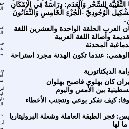
ا التِّقْنِيَّة لِلسِّحْر وَالْعَدَم: دِرَاسَةٌ فِي الْإِمْكَانِ
حم
ال
َشْكِيل الْوُجُودِيّ -الْجُزْءِ الْخَامِسِ وَالثَّمَانُونَ
ن-
ان العرب الحلقة الواحدة والعشرين اللغة
عبد
ال
ديمة وأصالة اللغة العربية
دماغية المحدثة
حس
غا
الوهمي: عندما تكون الهدنة مجرد استراحة
مر
امة الديكتاتورية
مر
أم
ران كان بهلوي فاصبح بهلوان
مح
لسطينية بين الأمس واليوم
ابر
اب
كوفا: كيف نفكر بوعي ونتجنب الأخطاء
داو
ال
س: فجر الطبقة العاملة وشعلة البروليتاريا
جه
ما لها
أح
سب