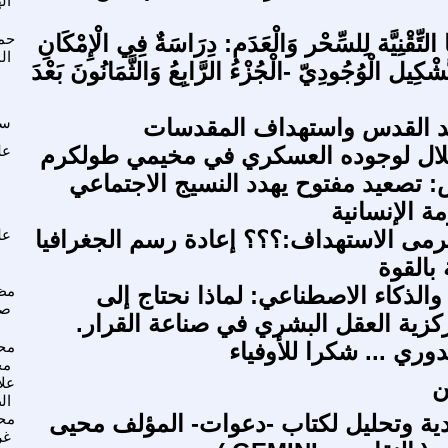
ال
ا التِّقْنِيَّة لِلسِّحْر وَالْعَدَم: دِرَاسَةٌ فِي الْإِمْكَانِ
حم
ال
شْكِيل الْوُجُودِيّ -الْجُزْءُ الرَّابِعُ وَالثَّمَانُونَ بَعْدَ
يد القدس واستهداف المقدسات
سر
تلال لوجوده العسكري في مخيمي طولكرم
عل
تصعيد مفتوح يهدد النسيج الاجتماعي
ة الإنسانية
مى الاستهداف:؟؟؟ إعادة رسم الجغرافيا
عل
بالقوة
والذكاء الاصطناعي: لماذا نحتاج إلى
مظ
صا
كزية العقل البشري في صناعة القرار.
وري ... شكرا للأوفياء
مح
مخ
ن
علا
ال
ية وتحليل لكتاب -دعوات- المؤلف محيى
محي
غر