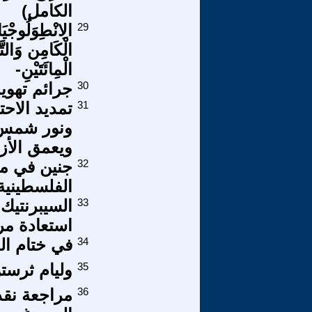
الكامل)
29
الِانْطِوَلُوجْيَ
الْكَامِن وَالتَّ
الْمِائَتَيْنِ-
30
جرائم تهو
31
تمديد الاح
ونور شمس: 
ويعمق الأزم
32
جنين في مر
الفلسطينية 
33
السيبرنتيك 
استعادة مر
34
في ختام الد
35
وليام ثرست
36
مراجعة نقد