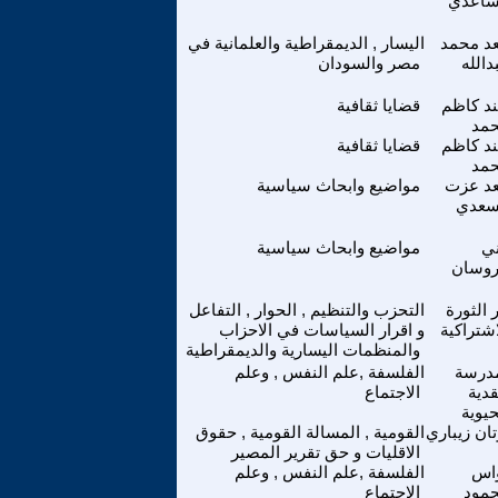
ساعدي
د محمد
اليسار , الديمقراطية والعلمانية في
دالله
مصر والسودان
د كاظم
قضايا ثقافية
مد
د كاظم
قضايا ثقافية
مد
د عزت
مواضيع وابحاث سياسية
سعدي
ني
مواضيع وابحاث سياسية
روسان
ر الثورة
التحزب والتنظيم , الحوار , التفاعل
اشتراكية
و اقرار السياسات في الاحزاب
والمنظمات اليسارية والديمقراطية
مدرسة
الفلسفة ,علم النفس , وعلم
قدية
الاجتماع
حيوية
تان زيباري
القومية , المسالة القومية , حقوق
الاقليات و حق تقرير المصير
اس
الفلسفة ,علم النفس , وعلم
مود
الاجتماع