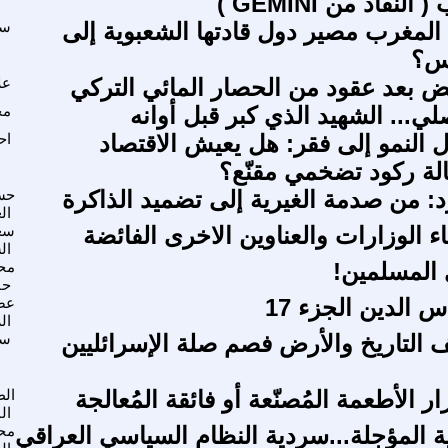
لنقاد من GEMINI )
لمغرب مصير دول قادتها الشعبوية إلى
سع
اس؟
ض بعد عقود من الحصار المائي التركي
عل
لي... الشهيد الذي كبر قبل أوانه
مح
ل النمو إلى فقر: هل يعيش الاقتصاد
اح
ة ركود تضخمي مقنّع؟
: من صدمة الغيرية إلى تضميد الذاكرة
حس
ال
ء الوزارات والعناوين الاخرى الفائضة
سع
ال
 المسلمين!
محم
حا
 الدين الجزء 17
عص
ال
ف التاريخ والأرض فصم صلة الإسرائليين
سع
 الأطعمة المُصنّعة أو فائقة المُعالجة
الط
ال
ة المؤجلة...سردية النظام السياسي العراقي
مح