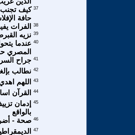
الدين غريب ( ا
37
كيف تجنب ا
حافة الإفل
38
الفرات يفي
39
نزيه القبرص
40
عندما يتحو
المصري حال
41
جراح السرد
42
نطالب بإلغا
43
اللهم اهدي
44
القرآن اساس
45
إدمان تزيي
بالواقع
46
صحة - أضرار
47
الديمقراطي