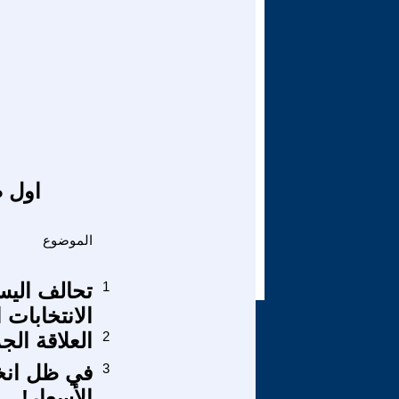
اول ص
الموضوع
1
تحالف اليسا
الانتخابات 
2
العلاقة الجد
3
في ظل انخف
الأسعار!