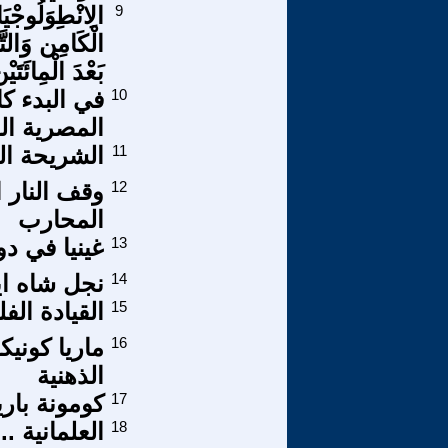
9
الِانْطِوَلُوجْيَ
الْكَامِن وَالتّ
بَعْدَ الْمِائَتَيْ
10
في البدء ك
المصرية الق
11
الشريحة ال
12
وقف النار 
المحارب
13
غينيا في دو
14
نجل شاه اي
15
القيادة الف
16
ماريا كوني
الذهنية
17
كومونة باري
18
العلمانية .. 