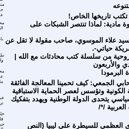
نوعه
من
حا
 تكتب تاريخها الخاص!
عا
وة مادية: لماذا تنتصر الشبكات على
مح
ال
سيد علاء الموسوي، صاحب مقولة لا تقل عن
نا
يكة حياتي-.
روحية من سلسلة كتب محادثات مع الله |
نيل
وا
دي والأربعون
 البرمودا
مح
عب
ابي الجمعي: كيف تحمينا المعالجة الفائقة
ما
الكونية وتؤسس لعصر الحماية الاستباقية
سياسي يتحدى الدولة الوطنية ويهدد بتفكيك
عبد
تر
لعربية /*/
خل
قا
 العظمى للسيطرة على ليبيا (النص
جيل