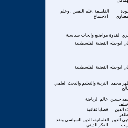
همامي
ودة
الفلسفة ,علم النفس , وعلم
معناوي
الاجتماع
ي القدوة
مواضيع وابحاث سياسية
ي ابوحبله
القضية الفلسطينية
ي ابوحبله
القضية الفلسطينية
هر محمد
التربية والتعليم والبحث العلمي
لح
مد حسين
عالم الرياضة
يلف
ء الدين
قضايا ثقافية
ظاهر
ى الدين
العلمانية، الدين السياسي ونقد
يب
الفكر الديني