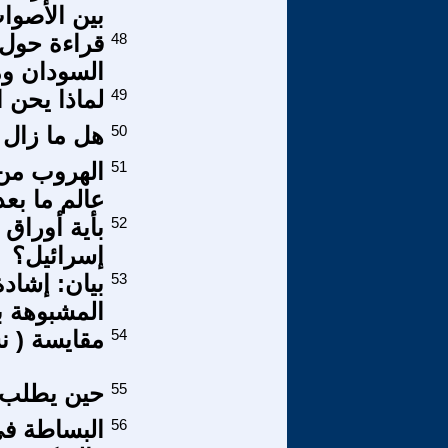
بين الأصوا
48
قراءة حول 
السودان و
49
لماذا يحن 
50
هل ما زال 
51
الهروب من 
عالم ما بع
52
بأية أوراق 
إسرائيل؟
53
بيان: إشاد
المشبوهة ب
54
مقايسة ( ن
55
حين يطلب ا
56
البساطة في