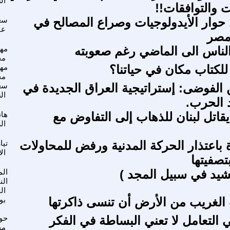
ال
ت والتوافقات!!
حوار الأيدولوجيات وصراع المصالح في
سع
عب
مصر
الناس الى الماضي رغم صعوبته
مهن
مح
للكتاب مكان في حياتنا؟
مهن
مح
الفوضى: إستراتيجية العراق الجديدة في
سع
ال
د الحرب.
يقاتل لبنان للذهاب إلى التفاوض مع
ها
ال
ة باعتذار الحركة المدنية ورفض للمحاولات
تيا
ال
تصفيتها
شيد في سبيل المجد )
ال
الن
ال
لغريب من الأرض أن تنسى ذاكرتها
بو
 التعامل لا تعني البساطة في الفكر
حو
مح