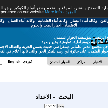
ة التصفح والنشر، الموقع يستخدم بعض أنواع الكوكيز نرجو النق
More info - المزيد
experience on our website
الفن
-
وكالة أنباء اليسار
-
وكالة أنباء العلمانية
-
وكالة أنباء العمال
-
وكا
الاقتصاد
-
اخبار الطب والعلوم
 الرئيسي لمؤسسة الحوار المتمدن
، علمانية، ديمقراطية، تطوعية وغير ربحية
ل مجتمع مدني علماني ديمقراطي حديث يضمن الحرية والعدالة الاجتم
حوار المتمدن على جائزة ابن رشد للفكر الحر والتى نالها أعلام في الفك
كوردي
English
الاخبار
مراكز
الحوار المتمدن
البحث - الاعداد