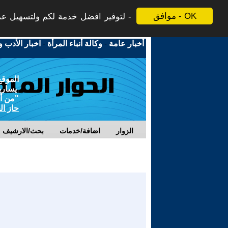
موافق - OK
لتوفير افضل خدمة لكم ولتسهيل عملي
أخبار عامة
-
وكالة أنباء المرأة
-
اخبار الأدب و
الموقع
يسارية
"من أج
حاز ال
الزوار
اضافة/خدمات
بحث/الارشيف