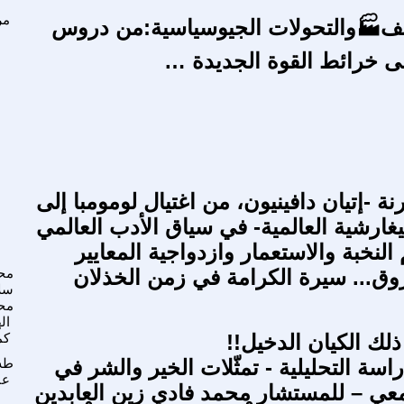
مر
يف🏭والتحولات الجيوسياسية:من دروس
لى خرائط القوة الجديدة …
ة -إتيان دافينيون، من اغتيال لومومبا إلى
ا
يغارشية العالمية- في سياق الأدب العالمي
لنخبة والاستعمار وازدواجية المعايير
زوق... سيرة الكرامة في زمن الخذلان
مح
سل
مح
ال
ذلك الكيان الدخيل!!
كم
اسة التحليلية - تمثّلات الخير والشر في
طه 
عب
عي – للمستشار محمد فادي زين العابدين