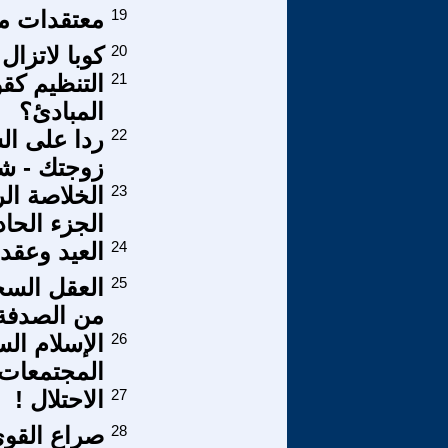
19
معتقدات مت
20
كوبا لاتزال
21
التنظيم كق
المبادئ؟
22
ردا على ال
زوجتك - شر
23
الخلاصة ال
الجزء الحا
24
العيد وعقدة
25
العقل السح
من الصدفة 
26
الإسلام ال
المجتمعات ا
27
الاحتلال !
28
صراع القوى