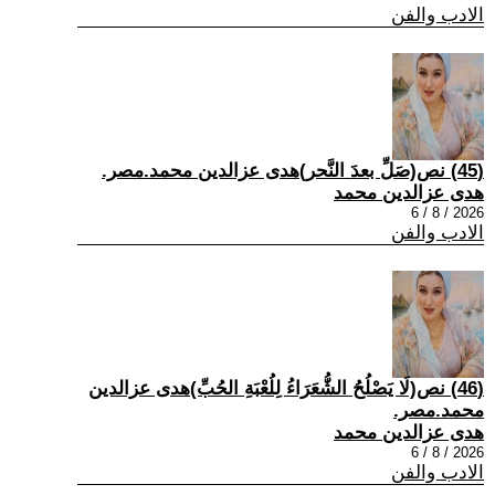
الادب والفن
(45) نص(صَلِّ بعدَ النَّحر)هدى عزالدين محمد.مصر.
هدى عزالدين محمد
2026 / 8 / 6
الادب والفن
(46) نص(لَا يَصْلُحُ الشُّعَرَاءُ لِلُعْبَةِ الحُبِّ)هدى عزالدين
محمد.مصر.
هدى عزالدين محمد
2026 / 8 / 6
الادب والفن