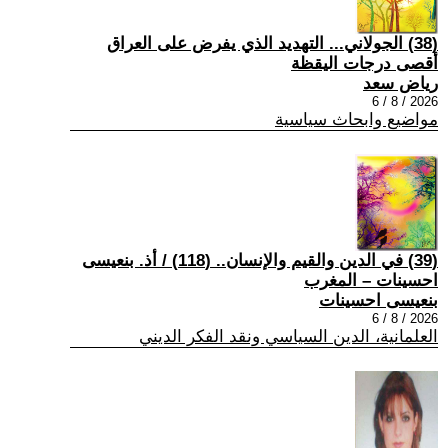
(38) الجولاني... التهديد الذي يفرض على العراق
أقصى درجات اليقظة
رياض سعد
2026 / 8 / 6
مواضيع وابحاث سياسية
(39) في الدين والقيم والإنسان.. (118) / أذ. بنعيسى
احسينات – المغرب
بنعيسى احسينات
2026 / 8 / 6
العلمانية، الدين السياسي ونقد الفكر الديني