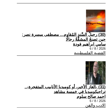
(30) رحيلُ السَّندِ المُقاوم... مصطفى ميسرة نصر:
حين تصنعُ المشقَّةُ رجالًا
سامي ابراهيم فودة
2026 / 8 / 6
القضية الفلسطينية
(31) -الغاز الأخير، أو كوميديا الأنابيب المتفجرة-..
تراجيكوميديا في خمسة مشاهد
احمد صالح سلوم
2026 / 8 / 6
الادب والفن