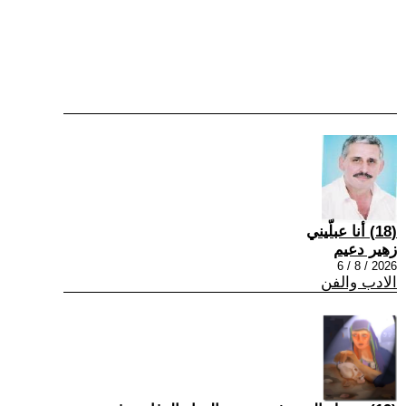
(18) أنا عبلّيني
زهير دعيم
2026 / 8 / 6
الادب والفن