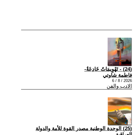
(24) - تَهْوِيمَاتٌ خَادِعَةٌ-
فاطمة شاوتي
2026 / 8 / 6
الادب والفن
(25) الوحدة الوطنية مصدر القوة للأمة والدولة
العراقية