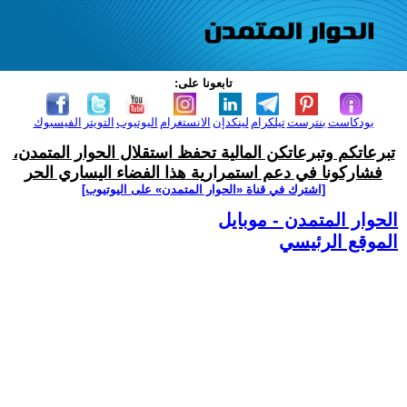
تابعونا على:
بودكاست
بنترست
تيلكرام
لينكدإن
الانستغرام
اليوتيوب
التويتر
الفيسبوك
تبرعاتكم وتبرعاتكن المالية تحفظ استقلال الحوار المتمدن،
فشاركونا في دعم استمرارية هذا الفضاء اليساري الحر
[اشترك في قناة ‫«الحوار المتمدن» على اليوتيوب]
الحوار المتمدن - موبايل
الموقع الرئيسي